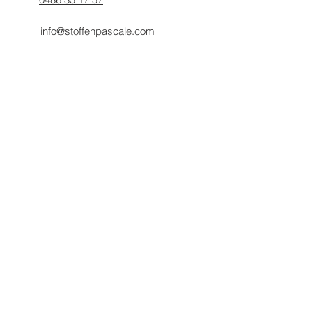
info@stoffenpascale.com
Rue du Hazoir, 36 5080 Emines
Prénom
Nom de famille
E-mail
Numéro de téléphone