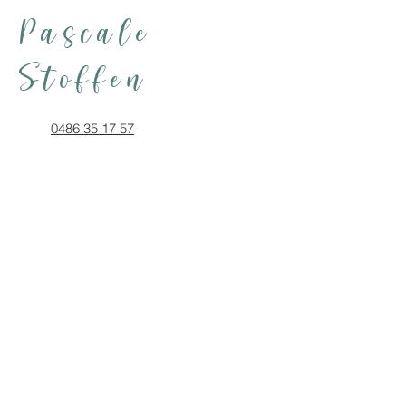
Pascale
Stoffen
0486 35 17 57
info@stoffenpascale.com
Rue du Hazoir, 36 5080 Emines
Prénom
Nom de famille