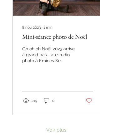
8 nov. 2023
∙
1
min
Mini-séance photo de Noël
Oh oh oh Noël 2023 arrive
à grand pas... au studio
photo à Emines Se
détendre dans la librairie
du Père-noël, De beaux
livres en cuir...
219
0
Voir plus